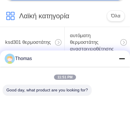
Λαϊκή κατηγορία
Όλα
αυτόματη
ksd301 θερμοστάτης
θερμοστάτης
αναστοιχειοθέτησης
Thomas
Χειρωνακτική
ksd301 θερμικός
θερμοστάτης
διακόπτης
11:51 PM
αναστοιχειοθέτησης
Good day, what product are you looking for?
Ηλεκτρικός
ο διακόπτης rocker
διακόπτης κουμπιών
ώθησης
Αδιάβροχος
Εναλλαγή