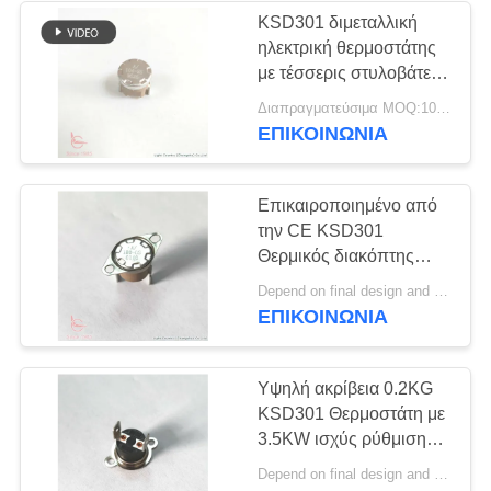
KSD301 διμεταλλική
ηλεκτρική θερμοστάτης
10
με τέσσερις στυλοβάτες
Αδιάβροχος
για τον αποσυμπιεστή
Διαπραγματεύσιμα MOQ:1000pcs
θέρμανσης διοξειδίου
ΕΠΙΚΟΙΝΩΝΊΑ
διακόπτης δύναμης
του άνθρακα
Επικαιροποιημένο από
την CE KSD301
Θερμικός διακόπτης
χαλκού 2S χρόνος
7
Depend on final design and demand quantity MOQ:1000
απόκρισης
ΕΠΙΚΟΙΝΩΝΊΑ
Εναλλαγή
διαφανειών
Υψηλή ακρίβεια 0.2KG
KSD301 Θερμοστάτη με
3.5KW ισχύς ρύθμιση
θερμοκρασίας ±1°C
Depend on final design and demand quantity MOQ:1000