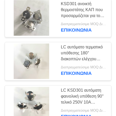
KSD301 ανοικτή
θερμοστάτης ΚΑΠ που
προσαρμόζεται για τον
εκτυπωτή 16A 250V με
Διαπραγματεύσιμα MOQ:Διαπραγματεύσιμο
τη συσκευασία δίσκων
ΕΠΙΚΟΙΝΩΝΊΑ
LC αυτόματο τερματικό
υπόθεσης 180°
διακοπτών ελέγχου
θερμοκρασίας
Διαπραγματεύσιμα MOQ:Διαπραγματεύσιμο
υποστηριγμάτων
ΕΠΙΚΟΙΝΩΝΊΑ
KSD301
αναστοιχειοθέτησης
χαλαρό 16A 250V ΜΑΔ
LC KSD301 αυτόματη
φαινολική υπόθεση 90°
τελικό 250V 10A
προστάτη
Διαπραγματεύσιμα MOQ:Διαπραγματεύσιμο
αναστοιχειοθέτησης