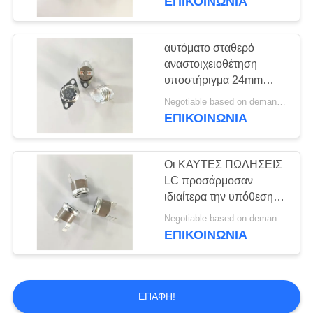
ΕΠΙΚΟΙΝΩΝΊΑ
διμεταλλική θερμική
αυτόματο σταθερό
αναστοιχειοθέτηση
υποστήριγμα 24mm
διακοπτών 125V 15A
Negotiable based on demand MOQ:Διαπραγματεύσιμο
KSD301 θερμικό
ΕΠΙΚΟΙΝΩΝΊΑ
Οι ΚΑΥΤΕΣ ΠΩΛΗΣΕΙΣ
LC προσάρμοσαν
ιδιαίτερα την υπόθεση
UL/CUL/VDE
Negotiable based on demand quantity MOQ:2000pcs, θα μπορούσε να είναι διαπραγματεύσιμος
διακοπτών ΜΑΔ
ΕΠΙΚΟΙΝΩΝΊΑ
θερμοκρασίας KSD301
ΕΠΑΦΉ!