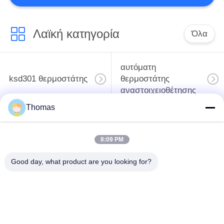
13
Λαϊκή κατηγορία
Ευφυής ελεγκτής
Όλα
θερμοκρασίας
αυτόματη
ksd301 θερμοστάτης
θερμοστάτης
αναστοιχειοθέτησης
Thomas
Χειρωνακτική
28
ksd301 θερμικός
θερμοστάτης
διακόπτης
Ηλεκτρική
8:09 PM
αναστοιχειοθέτησης
ενεργειακή όργανο
Good day, what product are you looking for?
Ηλεκτρικός
μέτρησης
ο διακόπτης rocker
διακόπτης κουμπιών
ώθησης