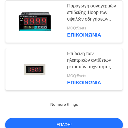
Παραγωγή συναγερμών
επίδειξης 1loop των
10
υψηλών οδηγήσεων
Αδιάβροχος
ακρίβειας ταχυμέτρων
MOQ:5sets
συχνότητας FA
ΕΠΙΚΟΙΝΩΝΊΑ
διακόπτης δύναμης
Επίδειξη των
ηλεκτρικών αντίθετων
μετρητών συχνότητας
ταχυμέτρων υψηλών
7
MOQ:5sets
οδηγήσεων ακρίβειας
ΕΠΙΚΟΙΝΩΝΊΑ
Εναλλαγή
διαφανειών
No more things
ΕΠΑΦΉ!