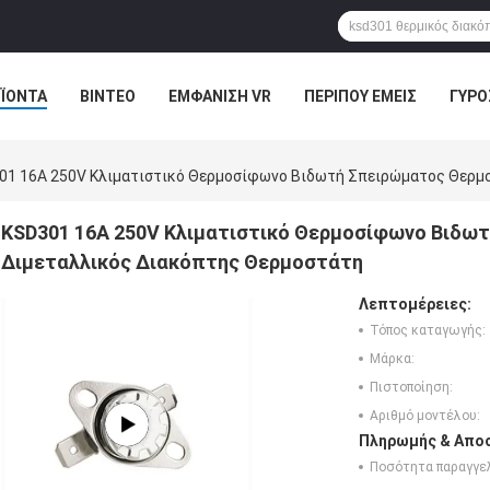
ΪΌΝΤΑ
ΒΊΝΤΕΟ
ΕΜΦΆΝΙΣΗ VR
ΠΕΡΊΠΟΥ ΕΜΕΊΣ
ΓΎΡΟ
Ε ΕΠΑΦΉ ΜΕ
ΕΙΔΉΣΕΙΣ
ΠΕΡΙΠΤΏΣΕΙΣ
01 16A 250V Κλιματιστικό Θερμοσίφωνο Βιδωτή Σπειρώματος Θερμ
KSD301 16A 250V Κλιματιστικό Θερμοσίφωνο Βιδω
Διμεταλλικός Διακόπτης Θερμοστάτη
Λεπτομέρειες:
Τόπος καταγωγής:
Μάρκα:
Πιστοποίηση:
Αριθμό μοντέλου:
Πληρωμής & Αποσ
Ποσότητα παραγγελ