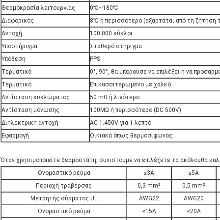
Θερμοκρασία λειτουργίας
0℃~180℃
Διαφορικός
8℃ ή περισσότερο (εξαρτάται από τη ζήτηση 
Αντοχή
100.000 κύκλοι
Υποστήριγμα
Σταθερό στήριγμα
Υπόθεση
PPS
Τερματικό
0°, 90°, θα μπορούσε να επιλέξει ή να προσα
Τερματικό
Επικασσιτερωμένο με χαλκό
Αντίσταση κυκλώματος
50 mΩ ή λιγότερο
Αντίσταση μόνωσης
100MΩ ή περισσότερο (DC 500V)
Διηλεκτρική αντοχή
AC 1.450V για 1 λεπτό
Εφαρμογή
Οικιακά όπως θερμοσίφωνας
Όταν χρησιμοποιείτε θερμοστάτη, συνιστούμε να επιλέξετε τα ακόλουθα κα
Ονομαστικό ρεύμα
≤3A
≤5A
Περιοχή τραβέρσας
0,3 mm²
0,5 mm²
Μετρητής σύρματος UL
AWG22
AWG20
Ονομαστικό ρεύμα
≤15A
≤20A