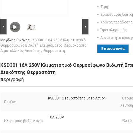
Τιμή:
Συσκευασία λεπτο
Χρόνος παράδοσης
Όροι πληρωμής:
Δυνατότητα προσφ
Μεγάλες Εικόνας :
KSD301 16A 250V Κλιματιστικό
Θερμοσίφωνο Βιδωτή Σπειρώματος Θερμοκρασία
Επικοινωνία
Διμεταλλικός Διακόπτης Θερμοστάτη
KSD301 16A 250V Κλιματιστικό Θερμοσίφωνο Βιδωτή Σπ
Διακόπτης Θερμοστάτη
περιγραφή
KSD301 Θερμοστάτης Snap Action
Θερμο
Προϊόν:
λειτου
10A 250V
Ηλεκτρική βαθμολογία:
Υλικό 