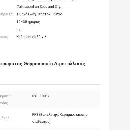
Talk based on Spec and Qty.
μέρειες:
1K ανά Ελάχ. Χαρτοκιβώτιο
:
10~30 ημέρες
T/T
οράς:
Καθημερινά 50 χιλ
ειρώματος Θερμοκρασία Διμεταλλικός
κρασία
0℃~180℃
ργίας:
PPS (Βακελίτης, Κεραμικό επίσης
θήκης:
διαθέσιμο)