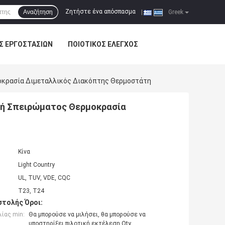
Ζητήστε ένα απόσπασμα
Αναζήτηση
|
Greek
Σ ΕΡΓΟΣΤΑΣΊΩΝ
ΠΟΙΟΤΙΚΌΣ ΈΛΕΓΧΟΣ
οκρασία Διμεταλλικός Διακόπτης Θερμοστάτη
τή Σπειρώματος Θερμοκρασία
Κίνα
Light Country
UL, TUV, VDE, CQC
Τ23, Τ24
τολής Όροι:
ίας min:
Θα μπορούσε να μιλήσει, θα μπορούσε να
υποστηρίξει πιλοτική εκτέλεση Qty.