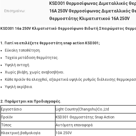
KSD301 Θερμοσίφωνας Διμεταλλικός Θε
16A 250V Θερμοσίφωνας Διμεταλλικός 
Επισημαίνω:
Θερμοστάτης Κλιματιστικού 16A 250V
KSD301 16a 250V Κλιματιστικό Θερμοσίφωνο Βιδωτή Σπειρώματος Θερμ
1. Γιατί να επιλέξετε θερμοστάτη snap action KSD301;
Εύκολη τοποθέτηση.
Ταχεία μετάδοση θερμότητας.
Υψηλή αντοχή.
Χωρίς βλάβη, χωρίς αναβοσβήνει.
Κάθε προϊόν θα ελεγχθεί, εξαιρετικά υψηλός ρυθμός διέλευσης θερμοκρασ
Υψηλή ακρίβεια.
2. Παράμετροι και Προδιαγραφές.
Εργοστάσιο
Light Country(Changshu)Co.,Ltd
Προϊόν
KSD301 Θερμοστάτης Snap Action
Τύπος
Αυτόματη επαναφορά
Ηλεκτρική βαθμολογία
10A 250V