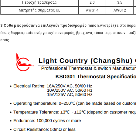
Περιοχή τραβέρσας
2.0
3.5
Μετρητής σύρματος UL
AWG14
AWG12
3.
Co
θα μπορούσαν να επιλεγούν προδιαγραφές mmon.
Ανατρέξτε στα παρα
όπως θερμοκρασία ενέργειας/επαναφοράς, βραχίονα, τύποι τερματικών... μα
εσάς.