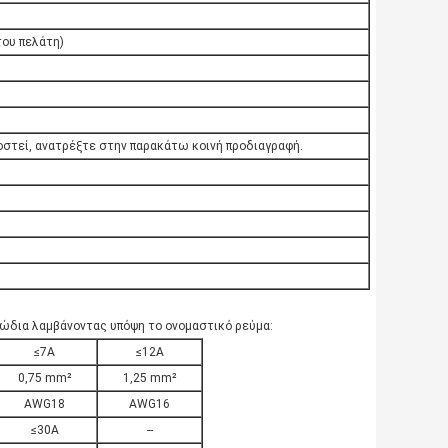
του πελάτη)
ρμοστεί, ανατρέξτε στην παρακάτω κοινή προδιαγραφή.
λώδια λαμβάνοντας υπόψη το ονομαστικό ρεύμα:
≤7A
≤12A
0,75 mm²
1,25 mm²
AWG18
AWG16
≤30A
--