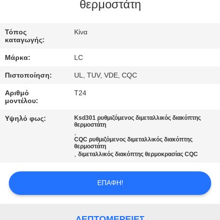
θερμοστάτη
ΓΎΡΟΣ
ΕΡΓΟΣΤΑΣΊΩΝ
Τόπος
Κίνα
καταγωγής:
Μάρκα:
LC
ΠΟΙΟΤΙΚΌΣ
Πιστοποίηση:
UL, TUV, VDE, CQC
ΈΛΕΓΧΟΣ
Αριθμό
T24
μοντέλου:
ΜΑΣ
Υψηλό φως:
Ksd301 ρυθμιζόμενος διμεταλλικός διακόπτης
ΕΛΆΤΕ
θερμοστάτη
,
CQC ρυθμιζόμενος διμεταλλικός διακόπτης
ΣΕ
θερμοστάτη
,
διμεταλλικός διακόπτης θερμοκρασίας CQC
ΕΠΑΦΉ
ΜΕ
ΕΠΑΦΉ!
ΕΙΔΉΣΕΙΣ
ΛΕΠΤΟΜΈΡΕΙΕΣ