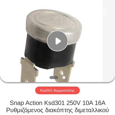
Light
Country(Changshu)
Co.,Ltd.
All
Rights
Reserved.
ΣΠΊΤΙ
ΠΡΟΪΌΝΤΑ
ΒΊΝΤΕΟ
ΕΜΦΆΝΙΣΗ
VR
Ksd301 θερμοστάτης
ΠΕΡΊΠΟΥ
Snap Action Ksd301 250V 10A 16A
ΕΜΕΊΣ
Ρυθμιζόμενος διακόπτης διμεταλλικού