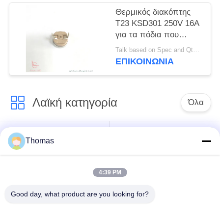
Θερμικός διακόπτης
T23 KSD301 250V 16A
για τα πόδια που
πλένουν τη λεκάνη
Talk based on Spec and Qty. MOQ:1000pcs, αλλά και πειραματικό τρέξιμο Qty υποστήριξης.
ΕΠΙΚΟΙΝΩΝΊΑ
Λαϊκή κατηγορία
Όλα
αυτόματη
Thomas
ksd301 θερμοστάτης
θερμοστάτης
αναστοιχειοθέτησης
4:39 PM
Χειρωνακτική
ksd301 θερμικός
Good day, what product are you looking for?
θερμοστάτης
διακόπτης
αναστοιχειοθέτησης