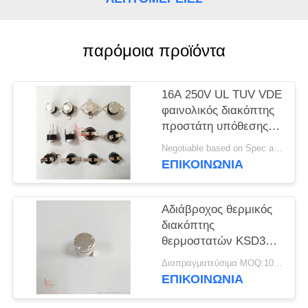
ΠΕΡΙΠΤΏΣΕΙΣ
παρόμοια προϊόντα
SITEMAP
16A 250V UL TUV VDE
PRIVACY
φαινολικός διακόπτης
προστάτη υπόθεσης
POLICY
T23 T24 KSD301
Negotiable based on Spec and Qty. MOQ:1000pcs
θερμικός
ΕΠΙΚΟΙΝΩΝΊΑ
Αδιάβροχος θερμικός
διακόπτης
θερμοστατών KSD301
KSD301 για τη
Διαπραγματεύσιμα MOQ:1000PCS
φρυγανιέρα
ΕΠΙΚΟΙΝΩΝΊΑ