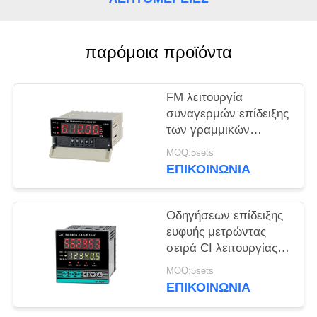
ΠΕΡΙΠΤΏΣΕΙΣ
παρόμοια προϊόντα
SITEMAP
FM λειτουργία
PRIVACY
συναγερμών επίδειξης
των γραμμικών
POLICY
ταχύτητας ταχυμέτρων
MOQ:5sets
συχνότητας υψηλών
ΕΠΙΚΟΙΝΩΝΊΑ
οδηγήσεων ακρίβειας
Οδηγήσεων επίδειξης
ευφυής μετρώντας
σειρά CI λειτουργίας
κλειδαριών μετρητών
MOQ:5sets
RS485 βασική
ΕΠΙΚΟΙΝΩΝΊΑ