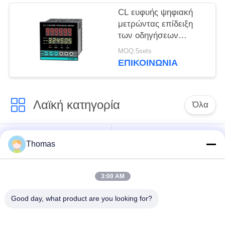
CL ευφυής ψηφιακή
μετρώντας επίδειξη
των οδηγήσεων
ικανότητας RS485
MOQ:5sets
μετρητών υψηλή
ΕΠΙΚΟΙΝΩΝΊΑ
αντιπαρεμβατική
Λαϊκή κατηγορία
Όλα
αυτόματη
Thomas
ksd301 θερμοστάτης
θερμοστάτης
αναστοιχειοθέτησης
3:00 AM
Χειρωνακτική
ksd301 θερμικός
Good day, what product are you looking for?
θερμοστάτης
διακόπτης
αναστοιχειοθέτησης