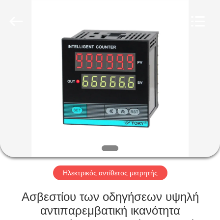
Light
Country(Changshu)
Co.,Ltd.
All
Rights
Reserved.
ΣΠΊΤΙ
ΠΡΟΪΌΝΤΑ
ΒΊΝΤΕΟ
ΕΜΦΆΝΙΣΗ
VR
Ηλεκτρικός αντίθετος μετρητής
ΠΕΡΊΠΟΥ
Ασβεστίου των οδηγήσεων υψηλή
ΕΜΕΊΣ
αντιπαρεμβατική ικανότητα