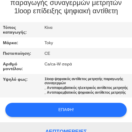
παραγωγής συναγερμών μετρητών
ΓΎΡΟΣ
1loop επίδειξης ψηφιακή αντίθετη
ΕΡΓΟΣΤΑΣΊΩΝ
Τόπος
Κίνα
καταγωγής:
ΠΟΙΟΤΙΚΌΣ
Μάρκα:
Toky
ΈΛΕΓΧΟΣ
Πιστοποίηση:
CE
Αριθμό
Ca/ca-W σειρά
ΜΑΣ
μοντέλου:
ΕΛΆΤΕ
Υψηλό φως:
1loop ψηφιακός αντίθετος μετρητής παραγωγής
συναγερμών
ΣΕ
,
Αντιπαρεμβατικός ηλεκτρικός αντίθετος μετρητής
,
Αντιπαρεμβατικός ψηφιακός αντίθετος μετρητής
ΕΠΑΦΉ
ΜΕ
ΕΠΑΦΉ!
ΕΙΔΉΣΕΙΣ
ΛΕΠΤΟΜΈΡΕΙΕΣ