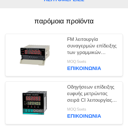
ΠΕΡΙΠΤΏΣΕΙΣ
παρόμοια προϊόντα
SITEMAP
FM λειτουργία
PRIVACY
συναγερμών επίδειξης
των γραμμικών
POLICY
ταχύτητας ταχυμέτρων
MOQ:5sets
συχνότητας υψηλών
ΕΠΙΚΟΙΝΩΝΊΑ
οδηγήσεων ακρίβειας
Οδηγήσεων επίδειξης
ευφυής μετρώντας
σειρά CI λειτουργίας
κλειδαριών μετρητών
MOQ:5sets
RS485 βασική
ΕΠΙΚΟΙΝΩΝΊΑ