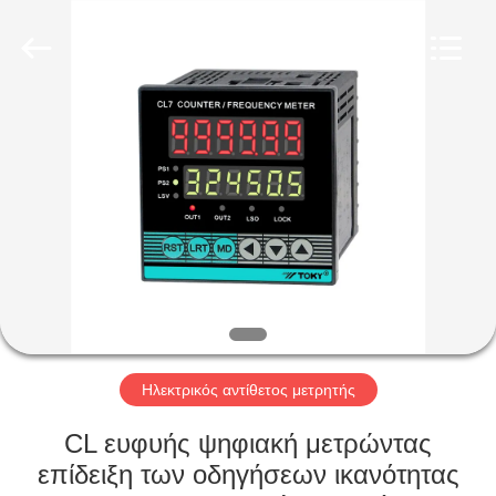
Light
Country(Changshu)
Co.,Ltd.
All
Rights
Reserved.
ΣΠΊΤΙ
ΠΡΟΪΌΝΤΑ
ΒΊΝΤΕΟ
ΕΜΦΆΝΙΣΗ
VR
Ηλεκτρικός αντίθετος μετρητής
ΠΕΡΊΠΟΥ
CL ευφυής ψηφιακή μετρώντας
ΕΜΕΊΣ
επίδειξη των οδηγήσεων ικανότητας