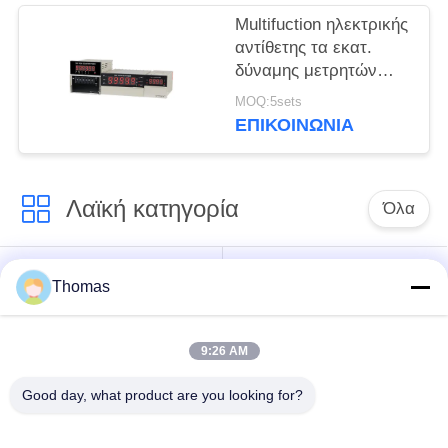
Multifuction ηλεκτρικής
αντίθετης τα εκατ.
δύναμης μετρητών
αποτυγχάνουν το
MOQ:5sets
κανάλι εισαγωγής
ΕΠΙΚΟΙΝΩΝΊΑ
μνήμης 2loop &
παραγωγής 2loop
Λαϊκή κατηγορία
Όλα
αυτόματη
Thomas
ksd301 θερμοστάτης
θερμοστάτης
αναστοιχειοθέτησης
9:26 AM
Χειρωνακτική
ksd301 θερμικός
Good day, what product are you looking for?
θερμοστάτης
διακόπτης
αναστοιχειοθέτησης