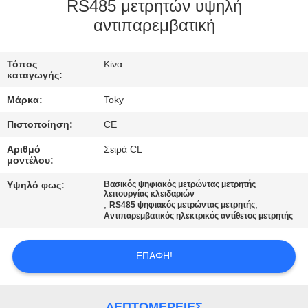
RS485 μετρητών υψηλή
ΓΎΡΟΣ
αντιπαρεμβατική
ΕΡΓΟΣΤΑΣΊΩΝ
Τόπος
Κίνα
καταγωγής:
ΠΟΙΟΤΙΚΌΣ
Μάρκα:
Toky
ΈΛΕΓΧΟΣ
Πιστοποίηση:
CE
Αριθμό
Σειρά CL
ΜΑΣ
μοντέλου:
ΕΛΆΤΕ
Υψηλό φως:
Βασικός ψηφιακός μετρώντας μετρητής
λειτουργίας κλειδαριών
ΣΕ
,
,
RS485 ψηφιακός μετρώντας μετρητής
Αντιπαρεμβατικός ηλεκτρικός αντίθετος μετρητής
ΕΠΑΦΉ
ΜΕ
ΕΠΑΦΉ!
ΕΙΔΉΣΕΙΣ
ΛΕΠΤΟΜΈΡΕΙΕΣ