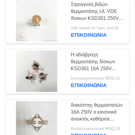
διακοπτών φαινολική
Στρογγυλή βιδών
θερμοστάτης UL VDE
δίσκων KSD301 250V
10A χαλκού επικεφαλής
Talk based on Spec and Qty. MOQ:1000ea, υποστηρίξτε επίσης το μικρό πειραματικό τρέξιμο Qty.
διμεταλλική
ΕΠΙΚΟΙΝΩΝΊΑ
αιφνιδιαστική για
VALTOO
Η αδιάβροχη
θερμοστάτης δίσκων
KSD301 16A 250V
διμεταλλική για το
Διαπραγματεύσιμα MOQ:1000pcs
ψυγείο ξεπαγώνει τη
ΕΠΙΚΟΙΝΩΝΊΑ
θερμάστρα
διακόπτης θερμοστατών
16A 250V ο κανονικά
ανοικτός καθόρισε
προσαρμοσμένη την
Διαπραγματεύσιμα MOQ:1000pcs, αλλά και πειραματικό τρέξιμο Qty υποστήριξης.
ΚΑΠ τελική γωνία για