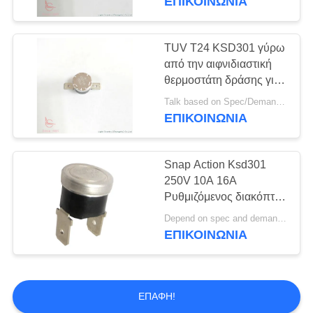
ΕΠΙΚΟΙΝΩΝΊΑ
τον ατμό
TUV T24 KSD301 γύρω
από την αιφνιδιαστική
θερμοστάτη δράσης για
το αντι πάγωμα
Talk based on Spec/Demand Qty. MOQ:1,000pcs, υποστηρίξτε επίσης μικρό Qty για το σκοπό δοκιμής.
σωλήνων
ΕΠΙΚΟΙΝΩΝΊΑ
Snap Action Ksd301
250V 10A 16A
Ρυθμιζόμενος διακόπτης
διμεταλλικού
Depend on spec and demand Qty. MOQ:Εξαρτηθείτε από την πραγματική ζήτηση του πελάτη
θερμοστάτη
ΕΠΙΚΟΙΝΩΝΊΑ
ΕΠΑΦΉ!