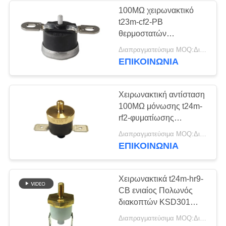
100MΩ χειρωνακτικό
t23m-cf2-PB
θερμοστατών
αναστοιχειοθέτησης για
Διαπραγματεύσιμα MOQ:Διαπραγματεύσιμο
την ηλεκτρική θερμάστρα
ΕΠΙΚΟΙΝΩΝΊΑ
φούρνων μικροκυμάτων
Χειρωνακτική αντίσταση
100MΩ μόνωσης t24m-
rf2-φυματίωσης
θερμοστατών
Διαπραγματεύσιμα MOQ:Διαπραγματεύσιμο
αναστοιχειοθέτησης
ΕΠΙΚΟΙΝΩΝΊΑ
ψυγείων ή περισσότεροι
Χειρωνακτικά t24m-hr9-
CB ενιαίος Πολωνός
διακοπτών KSD301
θερμικά - ενιαίος ρίξτε
Διαπραγματεύσιμα MOQ:Διαπραγματεύσιμο
ανθεκτικό