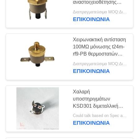
αναστοιχειοθέτησης
συσκευών χειρωνακτικό
Διαπραγματεύσιμα MOQ:Διαπραγματεύσιμο
με το ύψος 9.6mm
ΕΠΙΚΟΙΝΩΝΊΑ
Χειρωνακτική αντίσταση
100MΩ μόνωσης t24m-
rf9-PB θερμοστατών
KSD301 ή περισσότεροι
Διαπραγματεύσιμα MOQ:Διαπραγματεύσιμο
για την εγχώρια συσκευή
ΕΠΙΚΟΙΝΩΝΊΑ
Χαλαρή
υποστηριγμάτων
KSD301 διμεταλλική
αιφνιδιαστική δίσκων
Could talk based on Spec and Qty. MOQ:1000pcs, θα μπορούσε να υποστηρίξει το πειραματικό τρέξιμο Qty.
βισμουθίου μετάλλων
ΕΠΙΚΟΙΝΩΝΊΑ
θερμοκρασίας μηχανή
σφράγισης περίπτωσης