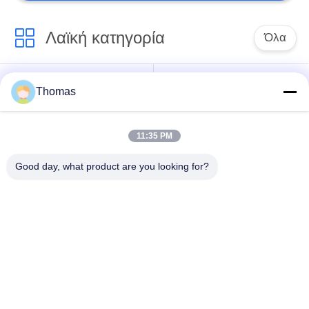
Λαϊκή κατηγορία
Όλα
αυτόματη
Thomas
ksd301 θερμοστάτης
θερμοστάτης
αναστοιχειοθέτησης
11:35 PM
Χειρωνακτική
ksd301 θερμικός
Good day, what product are you looking for?
θερμοστάτης
διακόπτης
αναστοιχειοθέτησης
Ηλεκτρικός
ο διακόπτης rocker
διακόπτης κουμπιών
ώθησης
Αδιάβροχος
Εναλλαγή