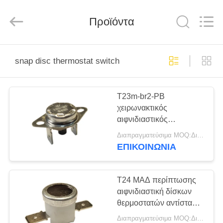
Light
Country(Changshu)
Co.,Ltd.
Προϊόντα
All
Rights
Reserved.
ΣΠΊΤΙ
snap disc thermostat switch
ΠΡΟΪΌΝΤΑ
T23m-br2-PB
χειρωνακτικός
ΒΊΝΤΕΟ
αιφνιδιαστικός
διακόπτης θερμοστατών
Διαπραγματεύσιμα MOQ:Διαπραγματεύσιμο
δίσκων, περίπτωση
ΕΜΦΆΝΙΣΗ
ΕΠΙΚΟΙΝΩΝΊΑ
θερμοστατών ΜΑΔ
VR
δίσκων
T24 ΜΑΔ περίπτωσης
ΠΕΡΊΠΟΥ
αιφνιδιαστική δίσκων
θερμοστατών αντίσταση
ΕΜΕΊΣ
50mΩ κυκλωμάτων
Διαπραγματεύσιμα MOQ:Διαπραγματεύσιμο