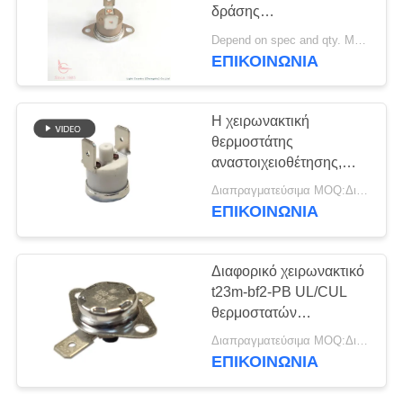
δράσης
ΠΕΡΙΠΤΏΣΕΙΣ
αναστοιχειοθέτησης
Depend on spec and qty. MOQ:2000pcs, υποστηρίξτε επίσης το πειραματικό τρέξιμο Qty.
αιφνιδιαστική για τους
ΕΠΙΚΟΙΝΩΝΊΑ
στεγνωτήρες ενδυμάτων
SITEMAP
Η χειρωνακτική
θερμοστάτης
PRIVACY
αναστοιχειοθέτησης,
POLICY
t24m-cr9-CB, ενιαίος
Διαπραγματεύσιμα MOQ:Διαπραγματεύσιμο
Πολωνός ενιαίος ρίχνει,
ΕΠΙΚΟΙΝΩΝΊΑ
κεραμική περίπτωση
Διαφορικό χειρωνακτικό
t23m-bf2-PB UL/CUL
θερμοστατών
αναστοιχειοθέτησης 8℃
Διαπραγματεύσιμα MOQ:Διαπραγματεύσιμο
που λειτουργεί
ΕΠΙΚΟΙΝΩΝΊΑ
50℃~205℃