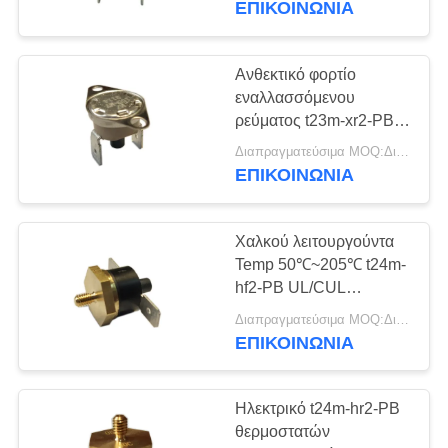
ΕΠΙΚΟΙΝΩΝΊΑ
Ανθεκτικό φορτίο
εναλλασσόμενου
ρεύματος t23m-xr2-PB
16A/250V θερμοστατών
Διαπραγματεύσιμα MOQ:Διαπραγματεύσιμο
αναστοιχειοθέτησης
ΕΠΙΚΟΙΝΩΝΊΑ
100000 κύκλων
χειρωνακτικό
Χαλκού λειτουργούντα
Temp 50℃~205℃ t24m-
hf2-PB UL/CUL
θερμοστατών
Διαπραγματεύσιμα MOQ:Διαπραγματεύσιμο
αναστοιχειοθέτησης
ΕΠΙΚΟΙΝΩΝΊΑ
υποστηριγμάτων
χειρωνακτικά
Ηλεκτρικό t24m-hr2-PB
θερμοστατών