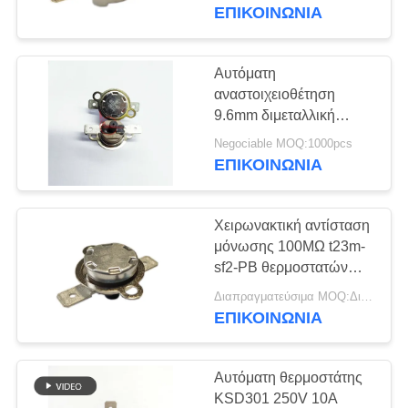
αναστοιχειοθέτησης
ΕΠΙΚΟΙΝΩΝΊΑ
διακοπτών χειρωνακτική
ΓΎΡΟΣ
ή λιγότεροι
ΕΡΓΟΣΤΑΣΊΩΝ
Αυτόματη
αναστοιχειοθέτηση
ΠΟΙΟΤΙΚΌΣ
9.6mm διμεταλλική
αιφνιδιαστική
ΈΛΕΓΧΟΣ
Negociable MOQ:1000pcs
θερμοστάτης δίσκων
ΕΠΙΚΟΙΝΩΝΊΑ
12.4mm KSD301
ΜΑΣ
Χειρωνακτική αντίσταση
ΕΛΆΤΕ
μόνωσης 100MΩ t23m-
ΣΕ
sf2-PB θερμοστατών
δίσκων περίπτωσης
ΕΠΑΦΉ
Διαπραγματεύσιμα MOQ:Διαπραγματεύσιμο
ΜΑΔ
ΕΠΙΚΟΙΝΩΝΊΑ
ΜΕ
Αυτόματη θερμοστάτης
ΕΙΔΉΣΕΙΣ
KSD301 250V 10A