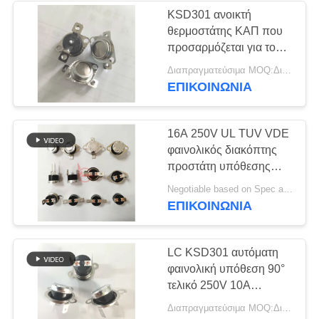
KSD301 ανοικτή
θερμοστάτης ΚΑΠ που
προσαρμόζεται για τον
εκτυπωτή 16A 250V με
Διαπραγματεύσιμα MOQ:Διαπραγματεύσιμο
τη συσκευασία δίσκων
ΕΠΙΚΟΙΝΩΝΊΑ
16A 250V UL TUV VDE
φαινολικός διακόπτης
προστάτη υπόθεσης
T23 T24 KSD301
Negotiable based on Spec and Qty. MOQ:1000pcs
θερμικός
ΕΠΙΚΟΙΝΩΝΊΑ
LC KSD301 αυτόματη
φαινολική υπόθεση 90°
τελικό 250V 10A
προστάτη
Διαπραγματεύσιμα MOQ:Διαπραγματεύσιμο
αναστοιχειοθέτησης