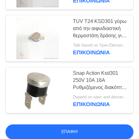
ΕΠΙΚΟΙΝΩΝΊΑ
τον ατμό
TUV T24 KSD301 γύρω
από την αιφνιδιαστική
θερμοστάτη δράσης για
το αντι πάγωμα
Talk based on Spec/Demand Qty. MOQ:1,000pcs, υποστηρίξτε επίσης μικρό Qty για το σκοπό δοκιμής.
σωλήνων
ΕΠΙΚΟΙΝΩΝΊΑ
Snap Action Ksd301
250V 10A 16A
Ρυθμιζόμενος διακόπτης
διμεταλλικού
Depend on spec and demand Qty. MOQ:Εξαρτηθείτε από την πραγματική ζήτηση του πελάτη
θερμοστάτη
ΕΠΙΚΟΙΝΩΝΊΑ
ΕΠΑΦΉ!