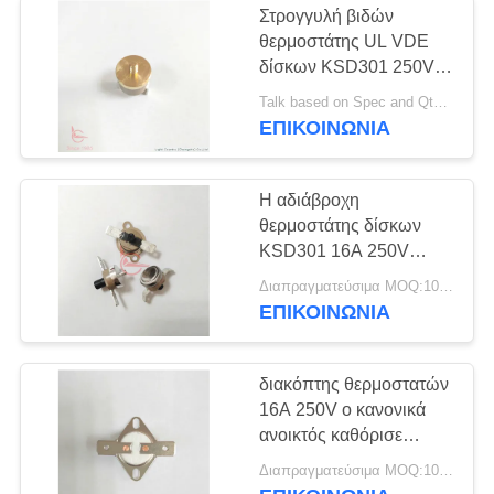
διακοπτών φαινολική
Στρογγυλή βιδών
θερμοστάτης UL VDE
δίσκων KSD301 250V
10A χαλκού επικεφαλής
Talk based on Spec and Qty. MOQ:1000ea, υποστηρίξτε επίσης το μικρό πειραματικό τρέξιμο Qty.
διμεταλλική
ΕΠΙΚΟΙΝΩΝΊΑ
αιφνιδιαστική για
VALTOO
Η αδιάβροχη
θερμοστάτης δίσκων
KSD301 16A 250V
διμεταλλική για το
Διαπραγματεύσιμα MOQ:1000pcs
ψυγείο ξεπαγώνει τη
ΕΠΙΚΟΙΝΩΝΊΑ
θερμάστρα
διακόπτης θερμοστατών
16A 250V ο κανονικά
ανοικτός καθόρισε
προσαρμοσμένη την
Διαπραγματεύσιμα MOQ:1000pcs, αλλά και πειραματικό τρέξιμο Qty υποστήριξης.
ΚΑΠ τελική γωνία για