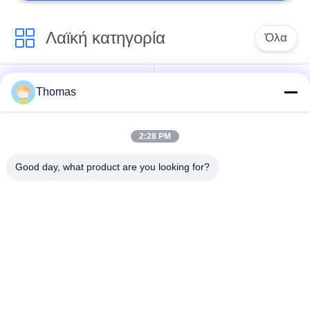
Λαϊκή κατηγορία
Όλα
αυτόματη
Thomas
ksd301 θερμοστάτης
θερμοστάτης
αναστοιχειοθέτησης
2:28 PM
Χειρωνακτική
ksd301 θερμικός
Good day, what product are you looking for?
θερμοστάτης
διακόπτης
αναστοιχειοθέτησης
Ηλεκτρικός
ο διακόπτης rocker
διακόπτης κουμπιών
ώθησης
Αδιάβροχος
Εναλλαγή