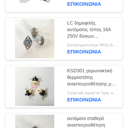
ΕΠΙΚΟΙΝΩΝΊΑ
ΓΎΡΟΣ
ΕΡΓΟΣΤΑΣΊΩΝ
LC δημοφιλής
αυτόματος τύπος 16A
ΠΟΙΟΤΙΚΌΣ
250V δίσκων
αναστοιχειοθέτησης
ΈΛΕΓΧΟΣ
Διαπραγματεύσιμα MOQ:Διαπραγματεύσιμο
KSD301 διμεταλλικός
ΕΠΙΚΟΙΝΩΝΊΑ
για το κλιματιστικό
μηχάνημα
ΜΑΣ
KSD301 χειρωνακτική
ΕΛΆΤΕ
θερμοστάτης
ΣΕ
αναστοιχειοθέτησης με
το κεφάλι χαλκού βιδών
ΕΠΑΦΉ
Could talk based on Spec and Qty. MOQ:1000ea
για τον κατασκευαστή
ΕΠΙΚΟΙΝΩΝΊΑ
ΜΕ
καφέ
αυτόματο σταθερό
ΕΙΔΉΣΕΙΣ
αναστοιχειοθέτηση