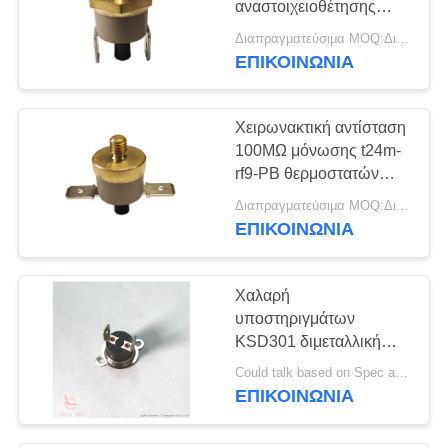
αναστοιχειοθέτησης
συσκευών χειρωνακτικό
Διαπραγματεύσιμα MOQ:Διαπραγματεύσιμο
με το ύψος 9.6mm
ΕΠΙΚΟΙΝΩΝΊΑ
Χειρωνακτική αντίσταση
100MΩ μόνωσης t24m-
rf9-PB θερμοστατών
KSD301 ή περισσότεροι
Διαπραγματεύσιμα MOQ:Διαπραγματεύσιμο
για την εγχώρια συσκευή
ΕΠΙΚΟΙΝΩΝΊΑ
Χαλαρή
υποστηριγμάτων
KSD301 διμεταλλική
αιφνιδιαστική δίσκων
Could talk based on Spec and Qty. MOQ:1000pcs, θα μπορούσε να υποστηρίξει το πειραματικό τρέξιμο Qty.
βισμουθίου μετάλλων
ΕΠΙΚΟΙΝΩΝΊΑ
θερμοκρασίας μηχανή
σφράγισης περίπτωσης