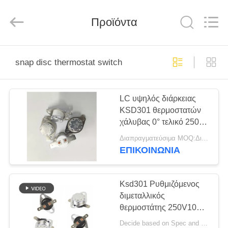
Light
Country(Changshu)
Co.,Ltd.
Προϊόντα
All
Rights
Reserved.
ΣΠΊΤΙ
snap disc thermostat switch
ΠΡΟΪΌΝΤΑ
LC υψηλός διάρκειας
KSD301 θερμοστατών
ΒΊΝΤΕΟ
χάλυβας 0° τελικό 250V
16A περίπτωσης
Διαπραγματεύσιμα MOQ:Διαπραγματεύσιμο
κατασκευαστών
ΕΜΦΆΝΙΣΗ
ΕΠΙΚΟΙΝΩΝΊΑ
κεραμικός
VR
Ksd301 Ρυθμιζόμενος
ΠΕΡΊΠΟΥ
διμεταλλικός
θερμοστάτης 250V10A
ΕΜΕΊΣ
για καφετιέρα
Decide based on Spec and Qty. MOQ:1000pcs, υποστηρίξτε επίσης το πειραματικό τρέξιμο Qty.