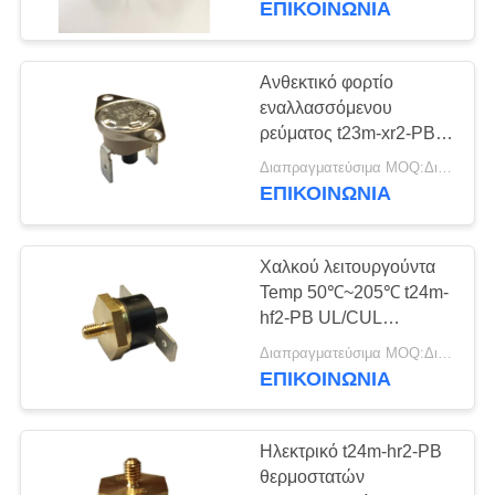
ΕΠΙΚΟΙΝΩΝΊΑ
διμεταλλική θερμική
Ανθεκτικό φορτίο
εναλλασσόμενου
ρεύματος t23m-xr2-PB
16A/250V θερμοστατών
Διαπραγματεύσιμα MOQ:Διαπραγματεύσιμο
αναστοιχειοθέτησης
ΕΠΙΚΟΙΝΩΝΊΑ
100000 κύκλων
χειρωνακτικό
Χαλκού λειτουργούντα
Temp 50℃~205℃ t24m-
hf2-PB UL/CUL
θερμοστατών
Διαπραγματεύσιμα MOQ:Διαπραγματεύσιμο
αναστοιχειοθέτησης
ΕΠΙΚΟΙΝΩΝΊΑ
υποστηριγμάτων
χειρωνακτικά
Ηλεκτρικό t24m-hr2-PB
θερμοστατών