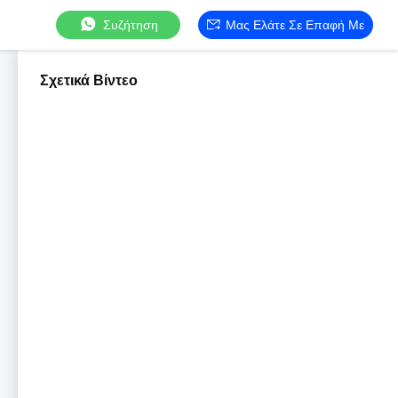
Συζήτηση
Μας Ελάτε Σε Επαφή Με
Σχετικά Βίντεο