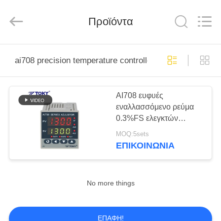
Light
Country(Changshu)
Co.,Ltd.
Προϊόντα
All
Rights
Reserved.
ΣΠΊΤΙ
ai708 precision temperature controller
ΠΡΟΪΌΝΤΑ
AI708 ευφυές
εναλλασσόμενο ρεύμα
ΒΊΝΤΕΟ
0.3%FS ελεγκτών
3A/250V θερμοκρασίας
MOQ:5sets
ακρίβειας
ΕΜΦΆΝΙΣΗ
ΕΠΙΚΟΙΝΩΝΊΑ
VR
No more things
ΠΕΡΊΠΟΥ
ΕΜΕΊΣ
ΕΠΑΦΉ!