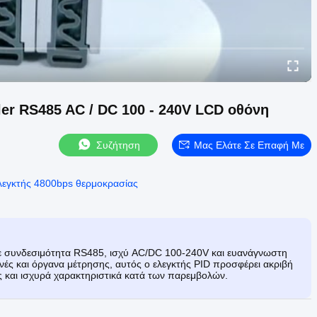
ler RS485 AC / DC 100 - 240V LCD οθόνη
Συζήτηση
Μας Ελάτε Σε Επαφή Με
λεγκτής 4800bps θερμοκρασίας
με συνδεσιμότητα RS485, ισχύ AC/DC 100-240V και ευανάγνωστη
νές και όργανα μέτρησης, αυτός ο ελεγκτής PID προσφέρει ακριβή
 και ισχυρά χαρακτηριστικά κατά των παρεμβολών.