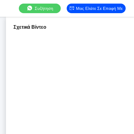
Συζήτηση
Μας Ελάτε Σε Επαφή Με
Σχετικά Βίντεο