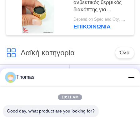
ανθεκτικός θερμικός
διακόπτης για
αισθητήρα
Depend on Spec and Qty. MOQ:1000PCS
συναγερμού
ΕΠΙΚΟΙΝΩΝΊΑ
πυρκαγιάς οχήματος
Λαϊκή κατηγορία
Όλα
αυτόματη
Thomas
ksd301 θερμοστάτης
θερμοστάτης
αναστοιχειοθέτησης
10:31 AM
Χειρωνακτική
ksd301 θερμικός
Good day, what product are you looking for?
θερμοστάτης
διακόπτης
αναστοιχειοθέτησης
Ηλεκτρικός