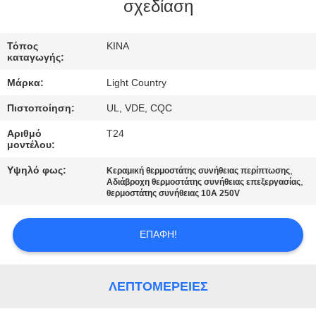
σχεδίαση
ΓΎΡΟΣ
ΕΡΓΟΣΤΑΣΊΩΝ
Τόπος
ΚΙΝΑ
καταγωγής:
Μάρκα:
Light Country
ΠΟΙΟΤΙΚΌΣ
Πιστοποίηση:
UL, VDE, CQC
ΈΛΕΓΧΟΣ
Αριθμό
T24
μοντέλου:
ΜΑΣ
Υψηλό φως:
,
Κεραμική θερμοστάτης συνήθειας περίπτωσης
ΕΛΆΤΕ
,
Αδιάβροχη θερμοστάτης συνήθειας επεξεργασίας
θερμοστάτης συνήθειας 10A 250V
ΣΕ
ΕΠΑΦΉ
ΕΠΑΦΉ!
ΜΕ
ΛΕΠΤΟΜΈΡΕΙΕΣ
ΕΙΔΉΣΕΙΣ