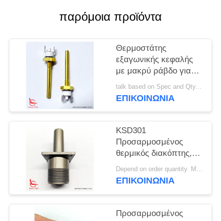
παρόμοια προϊόντα
ΠΕΡΙΠΤΏΣΕΙΣ
SITEMAP
Θερμοστάτης
εξαγωνικής κεφαλής
με μακρύ ράβδο για
PRIVACY
Ηλιακό Εξοπλισμό
talk based on Spec and Qty. MOQ:1000 τεμ
Θέρμανσης
POLICY
ΕΠΙΚΟΙΝΩΝΊΑ
KSD301
Προσαρμοσμένος
θερμικός διακόπτης,
αυτόματη επαναφορά,
Depend on order quantity. MOQ:1000pcs, υποστηρίζουν επίσης δείγμα ή ποσότητα δοκιμής.
για μηχανήματα
ΕΠΙΚΟΙΝΩΝΊΑ
καθαρισμού χιονιού
Προσαρμοσμένος