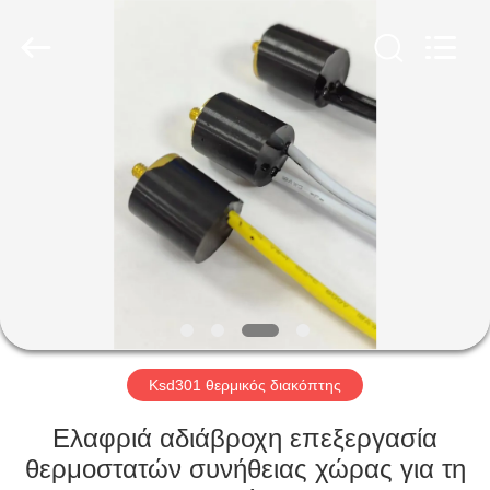
Light
Country(Changshu)
Co.,Ltd.
All
Rights
Reserved.
ΣΠΊΤΙ
ΠΡΟΪΌΝΤΑ
ΒΊΝΤΕΟ
ΕΜΦΆΝΙΣΗ
VR
Ksd301 θερμικός διακόπτης
ΠΕΡΊΠΟΥ
Ελαφριά αδιάβροχη επεξεργασία
ΕΜΕΊΣ
θερμοστατών συνήθειας χώρας για τη