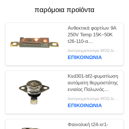
παρόμοια προϊόντα
ΠΕΡΙΠΤΏΣΕΙΣ
SITEMAP
Ανθεκτικά φορτίων 9A
250V Temp 15K~50K
t26-110-α
PRIVACY
αναστοιχειοθέτησης
Διαπραγματεύσιμα MOQ:Διαπραγματεύσιμο
θερμοστατών
POLICY
ΕΠΙΚΟΙΝΩΝΊΑ
αναστοιχειοθέτησης
εναλλασσόμενου
ρεύματος αυτόματα
Ksd301-bf2-φυματίωση
αυτόματη θερμοστάτης
ενιαίος Πολωνός
KSD301 - ενιαίος ρίξτε
Διαπραγματεύσιμα MOQ:Διαπραγματεύσιμο
το ύψος 12.4mm
ΕΠΙΚΟΙΝΩΝΊΑ
Φαινολική t24-xr1-