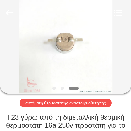
Light
Country(Changshu)
Co.,Ltd.
All
Rights
Reserved.
ΣΠΊΤΙ
ΠΡΟΪΌΝΤΑ
ΒΊΝΤΕΟ
ΕΜΦΆΝΙΣΗ
VR
αυτόματη θερμοστάτης αναστοιχειοθέτησης
ΠΕΡΊΠΟΥ
T23 γύρω από τη διμεταλλική θερμική
ΕΜΕΊΣ
θερμοστάτη 16a 250v προστάτη για το