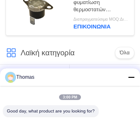
φυματίωση
θερμοστατών
αναστοιχειοθέτησης
Διαπραγματεύσιμα MOQ:Διαπραγματεύσιμο
περίπτωσης αυτόματη
ΕΠΙΚΟΙΝΩΝΊΑ
με λειτουργούντα
Temp 0℃~250℃
UL/CUL
Λαϊκή κατηγορία
Όλα
αυτόματη
Thomas
ksd301 θερμοστάτης
θερμοστάτης
αναστοιχειοθέτησης
3:00 PM
Χειρωνακτική
ksd301 θερμικός
Good day, what product are you looking for?
θερμοστάτης
διακόπτης
αναστοιχειοθέτησης
Ηλεκτρικός