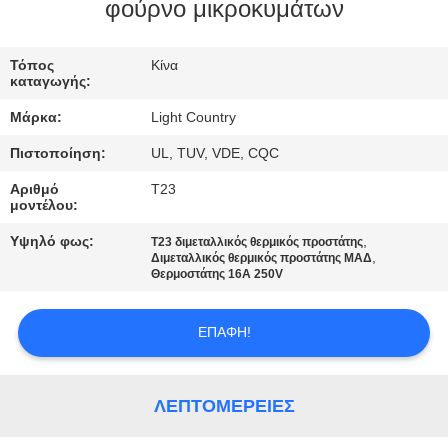
φούρνο μικροκυμάτων
ΓΎΡΟΣ
ΕΡΓΟΣΤΑΣΊΩΝ
Τόπος
Κίνα
καταγωγής:
Μάρκα:
Light Country
ΠΟΙΟΤΙΚΌΣ
Πιστοποίηση:
UL, TUV, VDE, CQC
ΈΛΕΓΧΟΣ
Αριθμό
T23
μοντέλου:
ΜΑΣ
Υψηλό φως:
,
T23 διμεταλλικός θερμικός προστάτης
ΕΛΆΤΕ
,
Διμεταλλικός θερμικός προστάτης ΜΑΔ
Θερμοστάτης 16A 250V
ΣΕ
ΕΠΑΦΉ
ΕΠΑΦΉ!
ΜΕ
ΛΕΠΤΟΜΈΡΕΙΕΣ
ΕΙΔΉΣΕΙΣ