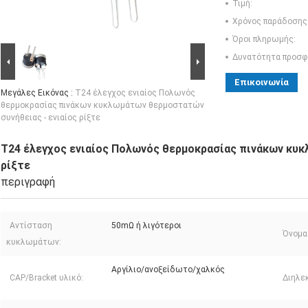
Τιμή:
Χρόνος παράδοσης
Όροι πληρωμής:
Δυνατότητα προσφ
Επικοινωνία
Μεγάλες Εικόνας :
T24 έλεγχος ενιαίος Πολωνός
θερμοκρασίας πινάκων κυκλωμάτων θερμοστατών
συνήθειας - ενιαίος ρίξτε
T24 έλεγχος ενιαίος Πολωνός θερμοκρασίας πινάκων κυκ
ρίξτε
περιγραφή
Αντίσταση
50mΩ ή λιγότεροι
Όνομα
κυκλωμάτων:
Αργίλιο/ανοξείδωτο/χαλκός
CAP/Bracket υλικό:
Διηλε