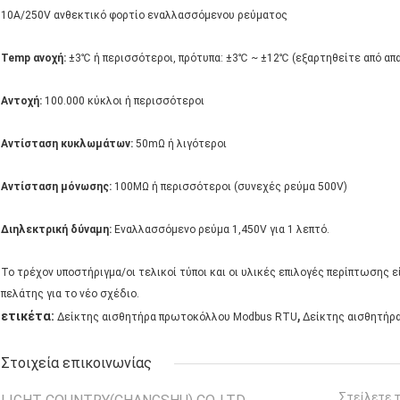
10A/250V ανθεκτικό φορτίο εναλλασσόμενου ρεύματος
Temp ανοχή:
±3℃ ή περισσότεροι, πρότυπα: ±3℃ ~ ±12℃ (εξαρτηθείτε από απ
Αντοχή:
100.000 κύκλοι ή περισσότεροι
Αντίσταση κυκλωμάτων:
50mΩ ή λιγότεροι
Αντίσταση μόνωσης:
100MΩ ή περισσότεροι (συνεχές ρεύμα 500V)
Διηλεκτρική δύναμη:
Εναλλασσόμενο ρεύμα 1,450V για 1 λεπτό.
Το τρέχον υποστήριγμα/οι τελικοί τύποι και οι υλικές επιλογές περίπτωση
πελάτης για το νέο σχέδιο.
,
ετικέτα:
Δείκτης αισθητήρα πρωτοκόλλου Modbus RTU
Δείκτης αισθητήρ
Στοιχεία επικοινωνίας
Στείλετε 