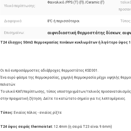
Φαινολικό /PPS (Τ) (Π) /Ceramic (Γ)
τελικ
Υλικό περίπτωσης:
προσαν
Διαφορικό:
8℃ ή περισσότεροι
Τύπος
αιφνιδιαστική θερμοστάτης δίσκων
αιφ
Επισημαίνω:
,
T24 έλεγχος 50mΩ θερμοκρασίας πινάκων κυκλωμάτων ή λιγότερο ύψος 
Οι πιό ευπροσάρμοστες αδιάβροχες θερμοστάτες KSD301.
Ένα ευρύ φάσμα της θερμοκρασίας, χαμηλή θερμοκρασία μέχρι υψηλής θερμοκ
πελατών.
Το υλικό ΚΑΠ/περίπτωσης, τύπος υποστηριγμάτων/τελικός προσανατολισμός
στην πραγματική ζήτηση. Δείτε το κατώτατο σημείο για τις λεπτομέρειες.
Τύπος:
Ενιαίος πόλος - ενιαίος ρίξτε
T24 ύψος σειράς thermoistat:
12.4mm (η σειρά T23 είναι 9.6mm)