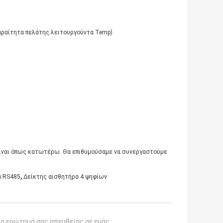
αραίτητα πελάτης λειτουργούντα Temp)
ς είναι όπως κατωτέρω. Θα επιθυμούσαμε να συνεργαστούμε
,
α RS485
Δείκτης αισθητήρα 4 ψηφίων
το ερώτημά σας απευθείας σε εμάς