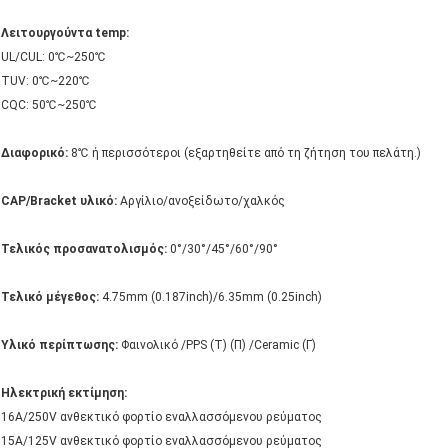
Λειτουργούντα temp:
UL/CUL: 0℃~250℃
TUV: 0℃~220℃
CQC: 50℃~250℃
Διαφορικό:
8℃ ή περισσότεροι (εξαρτηθείτε από τη ζήτηση του πελάτη.)
CAP/Bracket υλικό:
Αργίλιο/ανοξείδωτο/χαλκός
Τελικός προσανατολισμός:
0°/30°/45°/60°/90°
Τελικό μέγεθος:
4.75mm (0.187inch)/6.35mm (0.25inch)
Υλικό περίπτωσης:
Φαινολικό /PPS (Τ) (Π) /Ceramic (Γ)
Ηλεκτρική εκτίμηση:
16A/250V ανθεκτικό φορτίο εναλλασσόμενου ρεύματος
15A/125V ανθεκτικό φορτίο εναλλασσόμενου ρεύματος