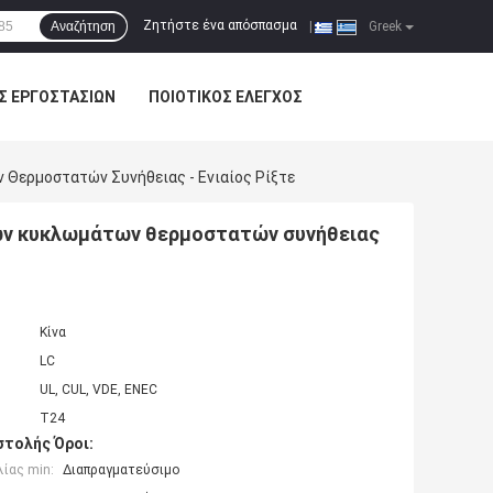
Ζητήστε ένα απόσπασμα
Αναζήτηση
|
Greek
Σ ΕΡΓΟΣΤΑΣΊΩΝ
ΠΟΙΟΤΙΚΌΣ ΈΛΕΓΧΟΣ
Θερμοστατών Συνήθειας - Ενιαίος Ρίξτε
κων κυκλωμάτων θερμοστατών συνήθειας
Κίνα
LC
UL, CUL, VDE, ENEC
T24
τολής Όροι:
ίας min:
Διαπραγματεύσιμο