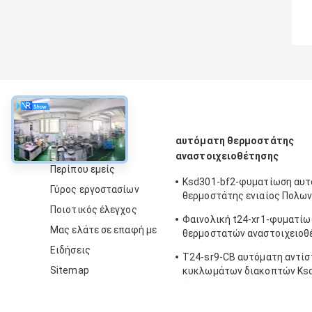
περίπου
αυτόματη θερμοστάτης
αναστοιχειοθέτησης
Περίπου εμείς
Ksd301-bf2-φυματίωση αυ
Γύρος εργοστασίων
θερμοστάτης ενιαίος Πολων
Ποιοτικός έλεγχος
ενιαίος ρίξτε το ύψος 12.
Φαινολική t24-xr1-φυματίω
Μας ελάτε σε επαφή με
θερμοστατών αναστοιχειοθ
περίπτωσης αυτόματη με
Ειδήσεις
T24-sr9-CB αυτόματη αντί
λειτουργούντα Temp 0℃~2
Sitemap
κυκλωμάτων διακοπτών Ksd
ή λιγότεροι