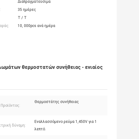
Διαπραγματεύσιμα
:
35 ημέρες
T / T
οράς:
10, 000pcs ανά ημέρα
λωμάτων θερμοστατών συνήθειας - ενιαίος
Θερμοστάτης συνήθειας
 Προϊόντος:
Εναλλασσόμενο ρεύμα 1,450V για 1
κτρική δύναμη:
λεπτό.