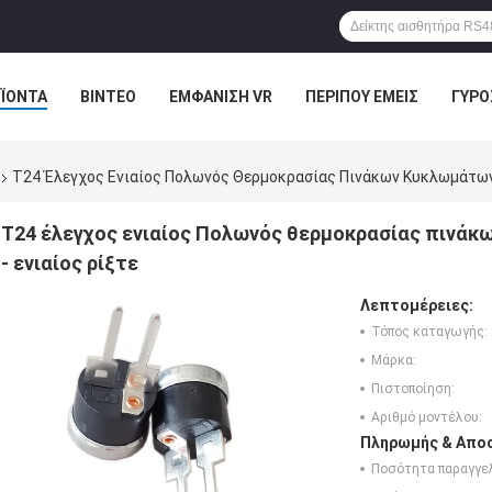
ΪΌΝΤΑ
ΒΊΝΤΕΟ
ΕΜΦΆΝΙΣΗ VR
ΠΕΡΊΠΟΥ ΕΜΕΊΣ
ΓΎΡΟ
Ε ΕΠΑΦΉ ΜΕ
ΕΙΔΉΣΕΙΣ
ΠΕΡΙΠΤΏΣΕΙΣ
T24 Έλεγχος Ενιαίος Πολωνός Θερμοκρασίας Πινάκων Κυκλωμάτων 
T24 έλεγχος ενιαίος Πολωνός θερμοκρασίας πινά
- ενιαίος ρίξτε
Λεπτομέρειες:
Τόπος καταγωγής:
Μάρκα:
Πιστοποίηση:
Αριθμό μοντέλου:
Πληρωμής & Αποσ
Ποσότητα παραγγελ