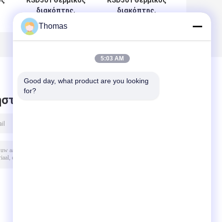
ος
ΚSD301 Θερμικός
ΚSD301 Θερμικός
διακόπτης,
διακόπτης,
M5*0.8*6,
M5*0.8*6,
Thomas
Εγχειριτική
αυτόματη
επαναφορά, για
επαναφορά, για
προστασία από
έλεγχο της
5:03 AM
τη θερμοκρασία
θερμοκρασίας
Good day, what product are you looking 
for?
στε μήνυμα