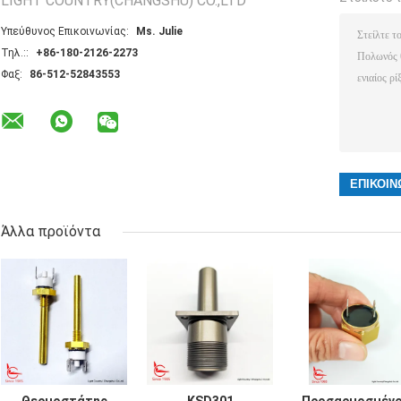
LIGHT COUNTRY(CHANGSHU) CO.,LTD
Υπεύθυνος Επικοινωνίας:
Ms. Julie
Τηλ.::
+86-180-2126-2273
Φαξ:
86-512-52843553
Άλλα προϊόντα