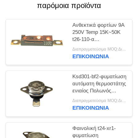
παρόμοια προϊόντα
ΠΕΡΙΠΤΏΣΕΙΣ
Ανθεκτικά φορτίων 9A
SITEMAP
250V Temp 15K~50K
t26-110-α
αναστοιχειοθέτησης
PRIVACY
Διαπραγματεύσιμα MOQ:Διαπραγματεύσιμο
θερμοστατών
ΕΠΙΚΟΙΝΩΝΊΑ
POLICY
αναστοιχειοθέτησης
εναλλασσόμενου
ρεύματος αυτόματα
Ksd301-bf2-φυματίωση
αυτόματη θερμοστάτης
ενιαίος Πολωνός
KSD301 - ενιαίος ρίξτε
Διαπραγματεύσιμα MOQ:Διαπραγματεύσιμο
το ύψος 12.4mm
ΕΠΙΚΟΙΝΩΝΊΑ
Φαινολική t24-xr1-
φυματίωση