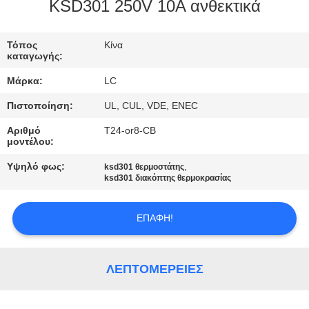
KSD301 250V 10A ανθεκτικά
ΓΎΡΟΣ
ΕΡΓΟΣΤΑΣΊΩΝ
Τόπος
Κίνα
καταγωγής:
Μάρκα:
LC
ΠΟΙΟΤΙΚΌΣ
Πιστοποίηση:
UL, CUL, VDE, ENEC
ΈΛΕΓΧΟΣ
Αριθμό
T24-or8-CB
μοντέλου:
ΜΑΣ
Υψηλό φως:
,
ksd301 θερμοστάτης
ΕΛΆΤΕ
ksd301 διακόπτης θερμοκρασίας
ΣΕ
ΕΠΑΦΉ!
ΕΠΑΦΉ
ΜΕ
ΛΕΠΤΟΜΈΡΕΙΕΣ
ΕΙΔΉΣΕΙΣ