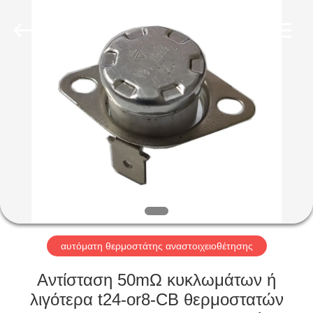
Light
Country(Changshu)
Co.,Ltd.
All
Rights
Reserved.
ΣΠΊΤΙ
ΠΡΟΪΌΝΤΑ
ΒΊΝΤΕΟ
ΕΜΦΆΝΙΣΗ
VR
αυτόματη θερμοστάτης αναστοιχειοθέτησης
ΠΕΡΊΠΟΥ
Αντίσταση 50mΩ κυκλωμάτων ή
ΕΜΕΊΣ
λιγότερα t24-or8-CB θερμοστατών