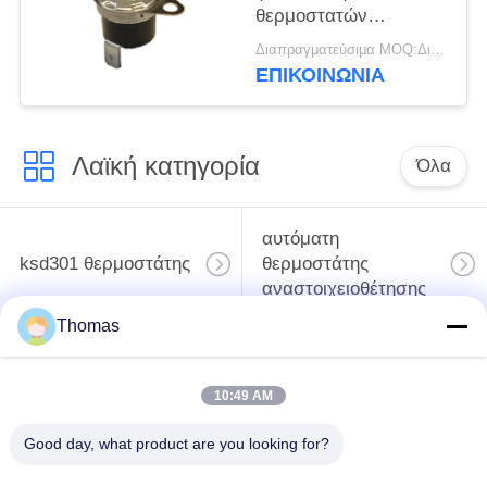
θερμοστατών
αναστοιχειοθέτησης
Διαπραγματεύσιμα MOQ:Διαπραγματεύσιμο
περίπτωσης αυτόματη
ΕΠΙΚΟΙΝΩΝΊΑ
με λειτουργούντα
Temp 0℃~250℃
UL/CUL
Λαϊκή κατηγορία
Όλα
αυτόματη
ksd301 θερμοστάτης
θερμοστάτης
αναστοιχειοθέτησης
Thomas
Χειρωνακτική
ksd301 θερμικός
θερμοστάτης
διακόπτης
10:49 AM
αναστοιχειοθέτησης
Good day, what product are you looking for?
Ηλεκτρικός