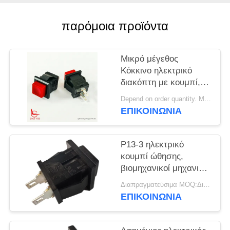
ΠΕΡΙΠΤΏΣΕΙΣ
παρόμοια προϊόντα
SITEMAP
Μικρό μέγεθος
Κόκκινο ηλεκτρικό
PRIVACY
διακόπτη με κουμπί,
14mm*14mm, ON OFF,
POLICY
Depend on order quantity. MOQ:1000 κομμάτια
UL VDE ENEC
ΕΠΙΚΟΙΝΩΝΊΑ
P13-3 ηλεκτρικό
κουμπί ώθησης,
βιομηχανικοί μηχανικοί
30000 κύκλοι
Διαπραγματεύσιμα MOQ:Διαπραγματεύσιμο
διακοπτών κουμπιών
ΕΠΙΚΟΙΝΩΝΊΑ
ώθησης