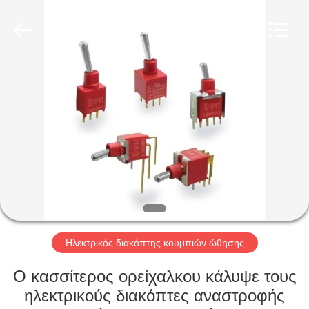
Light
Country(Changshu)
Co.,Ltd.
All
Rights
Reserved.
ΣΠΊΤΙ
ΠΡΟΪΌΝΤΑ
ΒΊΝΤΕΟ
ΕΜΦΆΝΙΣΗ
VR
Ηλεκτρικός διακόπτης κουμπιών ώθησης
ΠΕΡΊΠΟΥ
Ο κασσίτερος ορείχαλκου κάλυψε τους
ΕΜΕΊΣ
ηλεκτρικούς διακόπτες αναστροφής