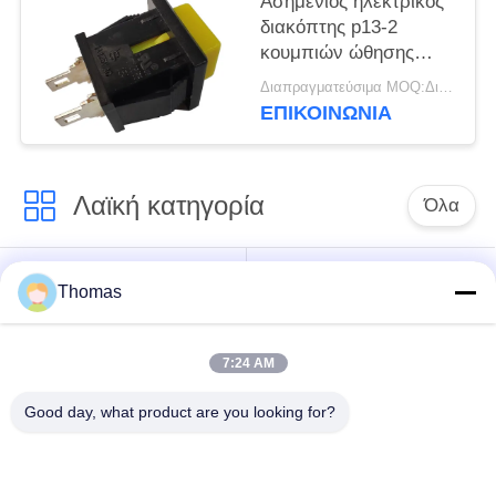
Ασημένιος ηλεκτρικός
διακόπτης p13-2
κουμπιών ώθησης
επαφών κραμάτων
Διαπραγματεύσιμα MOQ:Διαπραγματεύσιμο
10000 κύκλοι
ΕΠΙΚΟΙΝΩΝΊΑ
Λαϊκή κατηγορία
Όλα
αυτόματη
Thomas
ksd301 θερμοστάτης
θερμοστάτης
αναστοιχειοθέτησης
7:24 AM
Χειρωνακτική
ksd301 θερμικός
Good day, what product are you looking for?
θερμοστάτης
διακόπτης
αναστοιχειοθέτησης