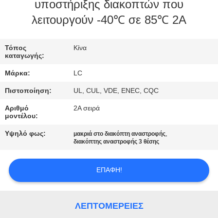
υποστήριξης διακοπτών που
ΓΎΡΟΣ
λειτουργούν -40℃ σε 85℃ 2A
ΕΡΓΟΣΤΑΣΊΩΝ
Τόπος
Κίνα
καταγωγής:
ΠΟΙΟΤΙΚΌΣ
Μάρκα:
LC
ΈΛΕΓΧΟΣ
Πιστοποίηση:
UL, CUL, VDE, ENEC, CQC
ΜΑΣ
Αριθμό
2A σειρά
μοντέλου:
ΕΛΆΤΕ
Υψηλό φως:
,
μακριά στο διακόπτη αναστροφής
ΣΕ
διακόπτης αναστροφής 3 θέσης
ΕΠΑΦΉ
ΕΠΑΦΉ!
ΜΕ
ΕΙΔΉΣΕΙΣ
ΛΕΠΤΟΜΈΡΕΙΕΣ