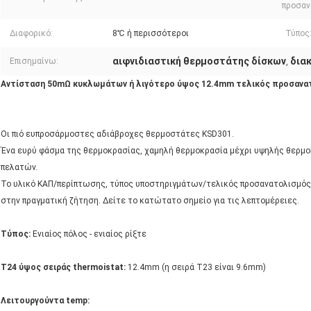
προσαν
Διαφορικό:
8℃ ή περισσότεροι
Τύπος
αιφνιδιαστική θερμοστάτης δίσκων
δια
Επισημαίνω:
,
Αντίσταση 50mΩ κυκλωμάτων ή λιγότερο ύψος 12.4mm τελικός προσανατο
Οι πιό ευπροσάρμοστες αδιάβροχες θερμοστάτες KSD301.
Ένα ευρύ φάσμα της θερμοκρασίας, χαμηλή θερμοκρασία μέχρι υψηλής θερμοκ
πελατών.
Το υλικό ΚΑΠ/περίπτωσης, τύπος υποστηριγμάτων/τελικός προσανατολισμός
στην πραγματική ζήτηση. Δείτε το κατώτατο σημείο για τις λεπτομέρειες.
Τύπος:
Ενιαίος πόλος - ενιαίος ρίξτε
T24 ύψος σειράς thermoistat:
12.4mm (η σειρά T23 είναι 9.6mm)
Λειτουργούντα temp: