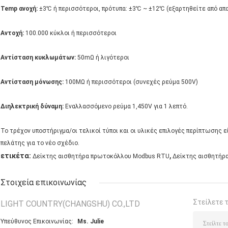
Temp ανοχή:
±3℃ ή περισσότεροι, πρότυπα: ±3℃ ~ ±12℃ (εξαρτηθείτε από απ
Αντοχή:
100.000 κύκλοι ή περισσότεροι
Αντίσταση κυκλωμάτων:
50mΩ ή λιγότεροι
Αντίσταση μόνωσης:
100MΩ ή περισσότεροι (συνεχές ρεύμα 500V)
Διηλεκτρική δύναμη:
Εναλλασσόμενο ρεύμα 1,450V για 1 λεπτό.
Το τρέχον υποστήριγμα/οι τελικοί τύποι και οι υλικές επιλογές περίπτωση
πελάτης για το νέο σχέδιο.
,
ετικέτα:
Δείκτης αισθητήρα πρωτοκόλλου Modbus RTU
Δείκτης αισθητήρ
Στοιχεία επικοινωνίας
Στείλετε 
LIGHT COUNTRY(CHANGSHU) CO.,LTD
Υπεύθυνος Επικοινωνίας:
Ms. Julie