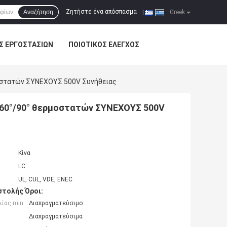
Ζητήστε ένα απόσπασμα
Αναζήτηση
|
Greek
Σ ΕΡΓΟΣΤΑΣΊΩΝ
ΠΟΙΟΤΙΚΌΣ ΈΛΕΓΧΟΣ
μοστατών ΣΥΝΕΧΟΥΣ 500V Συνήθειας
/60°/90° θερμοστατών ΣΥΝΕΧΟΥΣ 500V
Κίνα
LC
UL, CUL, VDE, ENEC
τολής Όροι:
ίας min:
Διαπραγματεύσιμο
Διαπραγματεύσιμα