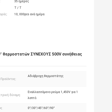
:
35 ημέρες
T / T
οράς:
10, 000pcs ανά ημέρα
90° θερμοστατών ΣΥΝΕΧΟΥΣ 500V συνήθειας
Αδιάβροχη θερμοστάτης
 Προϊόντος:
Εναλλασσόμενο ρεύμα 1,450V για 1
κτρική δύναμη:
λεπτό.
ός
0°/30°/45°/60°/90°