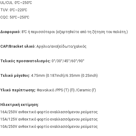
UL/CUL: 0℃~250℃
TUV: 0℃~220℃
CQC: 50℃~250℃
Διαφορικό:
8℃ ή περισσότεροι (εξαρτηθείτε από τη ζήτηση του πελάτη.)
CAP/Bracket υλικό:
Αργίλιο/ανοξείδωτο/χαλκός
Τελικός προσανατολισμός:
0°/30°/45°/60°/90°
Τελικό μέγεθος:
4.75mm (0.187inch)/6.35mm (0.25inch)
Υλικό περίπτωσης:
Φαινολικό /PPS (Τ) (Π) /Ceramic (Γ)
Ηλεκτρική εκτίμηση:
16A/250V ανθεκτικό φορτίο εναλλασσόμενου ρεύματος
15A/125V ανθεκτικό φορτίο εναλλασσόμενου ρεύματος
10A/250V ανθεκτικό φορτίο εναλλασσόμενου ρεύματος