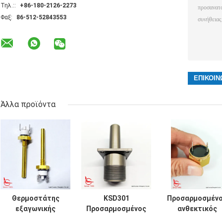
Τηλ.::
+86-180-2126-2273
Φαξ:
86-512-52843553
Άλλα προϊόντα
Θερμοστάτης
KSD301
Προσαρμοσμέν
εξαγωνικής
Προσαρμοσμένος
ανθεκτικός
κεφαλής με
θερμικός
θερμικός