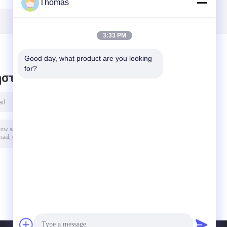
Thomas
Εγχειριτική
αυτόματη
επαναφορά, για
επαναφορά, για
προστασία από
έλεγχο της
3:33 PM
τη θερμοκρασία
θερμοκρασίας
Good day, what product are you looking 
for?
στε μήνυμα