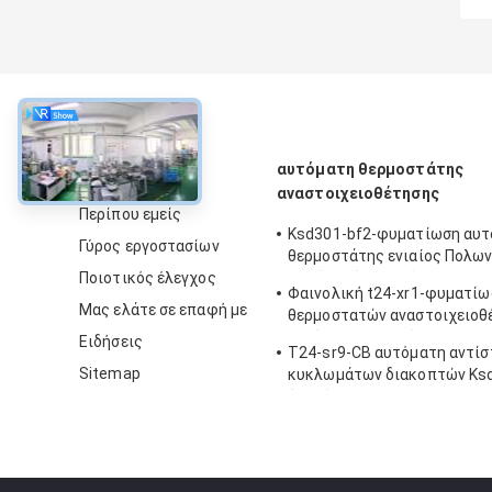
περίπου
αυτόματη θερμοστάτης
αναστοιχειοθέτησης
Περίπου εμείς
Ksd301-bf2-φυματίωση αυ
Γύρος εργοστασίων
θερμοστάτης ενιαίος Πολων
Ποιοτικός έλεγχος
ενιαίος ρίξτε το ύψος 12.
Φαινολική t24-xr1-φυματίω
Μας ελάτε σε επαφή με
θερμοστατών αναστοιχειοθ
περίπτωσης αυτόματη με
Ειδήσεις
T24-sr9-CB αυτόματη αντί
λειτουργούντα Temp 0℃~2
Sitemap
κυκλωμάτων διακοπτών Ksd
ή λιγότεροι