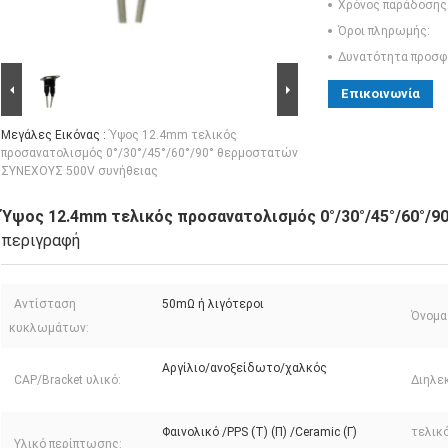
Χρόνος παράδοσης
Όροι πληρωμής:
Δυνατότητα προσφ
Επικοινωνία
Μεγάλες Εικόνας :
Ύψος 12.4mm τελικός
προσανατολισμός 0°/30°/45°/60°/90° θερμοστατών
ΣΥΝΕΧΟΥΣ 500V συνήθειας
Ύψος 12.4mm τελικός προσανατολισμός 0°/30°/45°/60°/
περιγραφή
Αντίσταση
50mΩ ή λιγότεροι
Όνομα
κυκλωμάτων:
Αργίλιο/ανοξείδωτο/χαλκός
CAP/Bracket υλικό:
Διηλε
Φαινολικό /PPS (Τ) (Π) /Ceramic (Γ)
τελικ
Υλικό περίπτωσης: