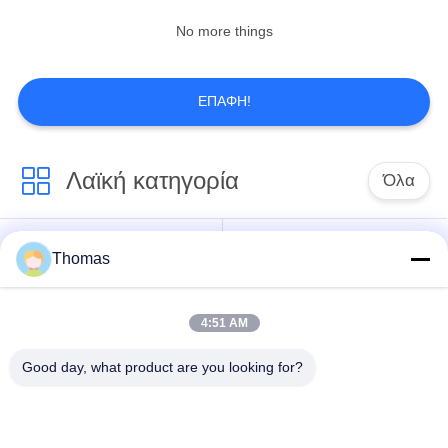
No more things
ΕΠΑΦΉ!
Λαϊκή κατηγορία
Όλα
αυτόματη
Thomas
ksd301 θερμοστάτης
θερμοστάτης
αναστοιχειοθέτησης
4:51 AM
Χειρωνακτική
ksd301 θερμικός
Good day, what product are you looking for?
θερμοστάτης
διακόπτης
αναστοιχειοθέτησης