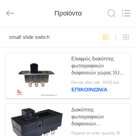
Light
Country(Changshu)
Co.,Ltd.
Προϊόντα
All
Rights
Reserved.
ΣΠΊΤΙ
small slide switch
ΠΡΟΪΌΝΤΑ
Ελαφρύς διακόπτης
φωτογραφικών
ΒΊΝΤΕΟ
διαφανειών χώρας SUS,
DPDT -ΕΠΆΝΩ,
Decide after talk. MOQ:Διαπραγματεύσιμο
35*13*9mm, UL,
ΕΜΦΆΝΙΣΗ
ΕΠΙΚΟΙΝΩΝΊΑ
εναλλασσόμενο ρεύμα
VR
3A 250V
Διακόπτης
ΠΕΡΊΠΟΥ
φωτογραφικών
διαφανειών
ΕΜΕΊΣ
κατασκευαστών της
Depend on order quantity MOQ:1000