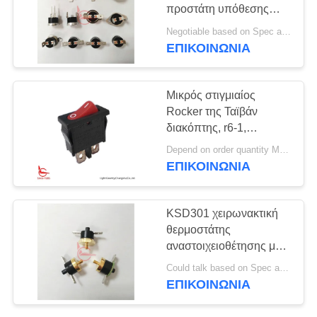
προστάτη υπόθεσης
ΠΕΡΙΠΤΏΣΕΙΣ
T23 T24 KSD301
Negotiable based on Spec and Qty. MOQ:1000pcs
θερμικός
ΕΠΙΚΟΙΝΩΝΊΑ
SITEMAP
Μικρός στιγμιαίος
Rocker της Ταϊβάν
PRIVACY
διακόπτης, r6-1,
POLICY
21*10mm, κόκκινο
Depend on order quantity MOQ:3000pcs
κουμπί, SPST, 6A 250V
ΕΠΙΚΟΙΝΩΝΊΑ
KSD301 χειρωνακτική
θερμοστάτης
αναστοιχειοθέτησης με
το κεφάλι χαλκού βιδών
Could talk based on Spec and Qty. MOQ:1000ea
για τον κατασκευαστή
ΕΠΙΚΟΙΝΩΝΊΑ
καφέ