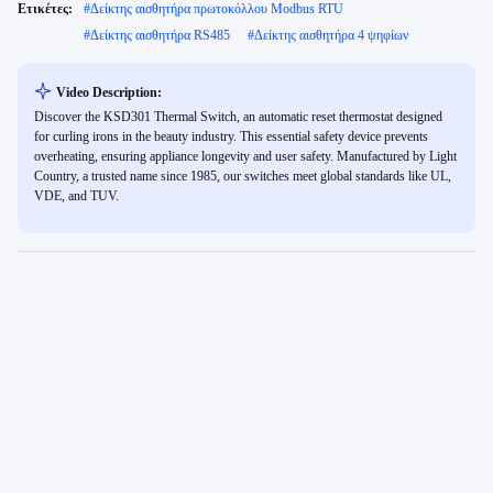
Ετικέτες:
#
Δείκτης αισθητήρα πρωτοκόλλου Modbus RTU
#
Δείκτης αισθητήρα RS485
#
Δείκτης αισθητήρα 4 ψηφίων
Video Description:
Discover the KSD301 Thermal Switch, an automatic reset thermostat designed
for curling irons in the beauty industry. This essential safety device prevents
overheating, ensuring appliance longevity and user safety. Manufactured by Light
Country, a trusted name since 1985, our switches meet global standards like UL,
VDE, and TUV.