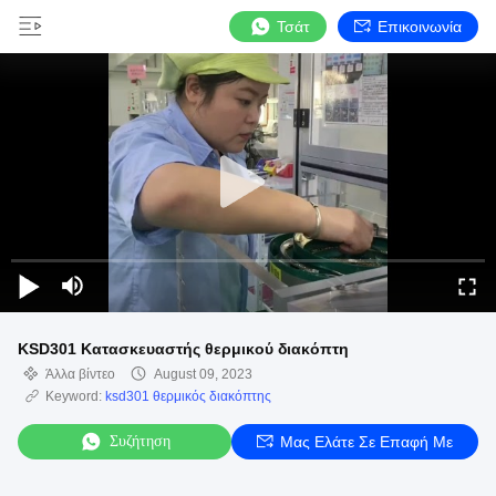
Τσάτ
Επικοινωνία
KSD301 Κατασκευαστής θερμικού διακόπτη
Άλλα βίντεο
August 09, 2023
Keyword:
ksd301 θερμικός διακόπτης
Συζήτηση
Μας Ελάτε Σε Επαφή Με