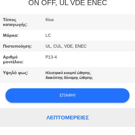
ON OFF, UL VDE ENEC
ΓΎΡΟΣ
ΕΡΓΟΣΤΑΣΊΩΝ
Τόπος
Κίνα
καταγωγής:
Μάρκα:
LC
ΠΟΙΟΤΙΚΌΣ
Πιστοποίηση:
UL, CUL, VDE, ENEC
ΈΛΕΓΧΟΣ
Αριθμό
P13-4
μοντέλου:
ΜΑΣ
Υψηλό φως:
,
Ηλεκτρικό κουμπί ώθησης
ΕΛΆΤΕ
διακόπτης δύναμης ώθησης
ΣΕ
ΕΠΑΦΉ!
ΕΠΑΦΉ
ΜΕ
ΛΕΠΤΟΜΈΡΕΙΕΣ
ΕΙΔΉΣΕΙΣ