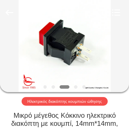
Light
Country(Changshu)
Co.,Ltd.
All
Rights
Reserved.
ΣΠΊΤΙ
ΠΡΟΪΌΝΤΑ
ΒΊΝΤΕΟ
ΕΜΦΆΝΙΣΗ
VR
Ηλεκτρικός διακόπτης κουμπιών ώθησης
ΠΕΡΊΠΟΥ
Μικρό μέγεθος Κόκκινο ηλεκτρικό
ΕΜΕΊΣ
διακόπτη με κουμπί, 14mm*14mm,