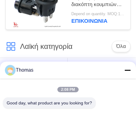
διακόπτη κουμπιών
ώθησης, LC210, Φ20,
Depend on quantity. MOQ:1000pcs
ON-OFF, μαύρο,
ΕΠΙΚΟΙΝΩΝΊΑ
10A/16A 125V/250V
Λαϊκή κατηγορία
Όλα
αυτόματη
Thomas
ksd301 θερμοστάτης
θερμοστάτης
αναστοιχειοθέτησης
2:08 PM
Χειρωνακτική
ksd301 θερμικός
Good day, what product are you looking for?
θερμοστάτης
διακόπτης
αναστοιχειοθέτησης
Ηλεκτρικός