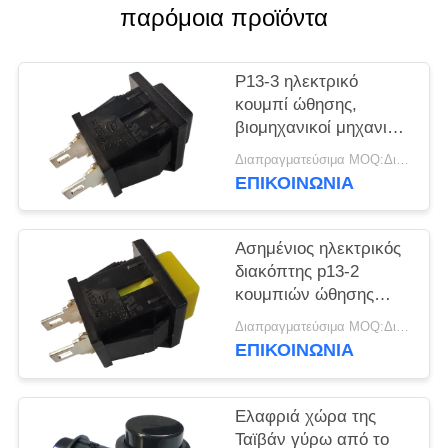
παρόμοια προϊόντα
ΠΕΡΙΠΤΏΣΕΙΣ
P13-3 ηλεκτρικό
SITEMAP
κουμπί ώθησης,
βιομηχανικοί μηχανικοί
30000 κύκλοι
PRIVACY
Διαπραγματεύσιμα MOQ:Διαπραγματεύσιμο
διακοπτών κουμπιών
ΕΠΙΚΟΙΝΩΝΊΑ
POLICY
ώθησης
Ασημένιος ηλεκτρικός
διακόπτης p13-2
κουμπιών ώθησης
επαφών κραμάτων
Διαπραγματεύσιμα MOQ:Διαπραγματεύσιμο
10000 κύκλοι
ΕΠΙΚΟΙΝΩΝΊΑ
Ελαφριά χώρα της
Ταϊβάν γύρω από το